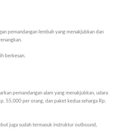
Dengan pemandangan lembah yang menakjubkan dan
yenangkan.
ih berkesan.
awarkan pemandangan alam yang menakjubkan, udara
Rp. 55.000 per orang, dan paket kedua seharga Rp.
sebut juga sudah termasuk instruktur outbound,