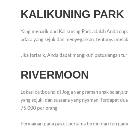
KALIKUNING PARK
Yang menarik dari Kalikuning Park adalah Anda d
udara yang sejuk dan menyegarkan, tentunya melak
Jika tertarik, Anda dapat mengikuti petualangan t
RIVERMOON
Lokasi outbound di Jogja yang ramah anak selanj
yang sejuk, dan suasana yang nyaman. Terdapat dua
75.000 per orang.
Permainan pada paket pertama terdiri dari fun game