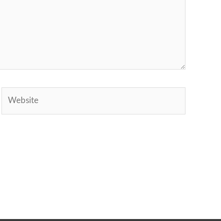
Website