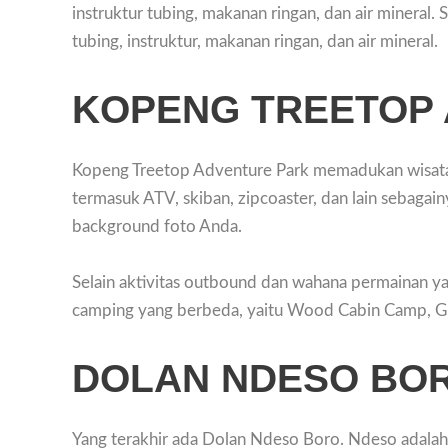
instruktur tubing, makanan ringan, dan air mineral.
tubing, instruktur, makanan ringan, dan air mineral.
KOPENG TREETOP
Kopeng Treetop Adventure Park memadukan wisata a
termasuk ATV, skiban, zipcoaster, dan lain sebagai
background foto Anda.
Selain aktivitas outbound dan wahana permainan 
camping yang berbeda, yaitu Wood Cabin Camp, Gl
DOLAN NDESO BO
Yang terakhir ada Dolan Ndeso Boro. Ndeso adala