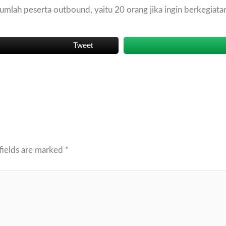
 jumlah peserta outbound, yaitu 20 orang jika ingin berkegiata
Tweet
fields are marked
*