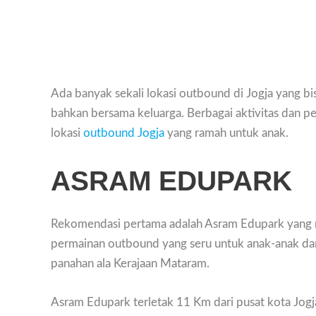
Ada banyak sekali lokasi outbound di Jogja yang bi
bahkan bersama keluarga. Berbagai aktivitas dan 
lokasi
outbound Jogja
yang ramah untuk anak.
ASRAM EDUPARK
Rekomendasi pertama adalah Asram Edupark yang 
permainan outbound yang seru untuk anak-anak dan j
panahan ala Kerajaan Mataram.
Asram Edupark terletak 11 Km dari pusat kota Jogj