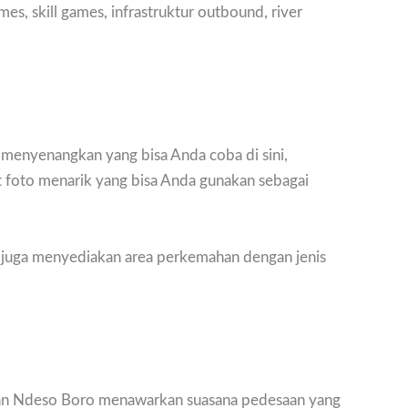
es, skill games, infrastruktur outbound, river
menyenangkan yang bisa Anda coba di sini,
ot foto menarik yang bisa Anda gunakan sebagai
 juga menyediakan area perkemahan dengan jenis
olan Ndeso Boro menawarkan suasana pedesaan yang