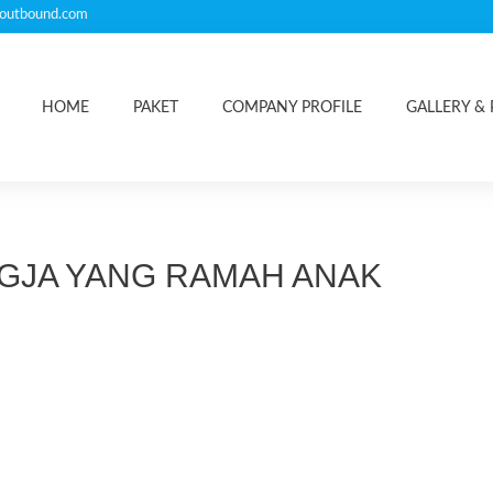
outbound.com
HOME
PAKET
COMPANY PROFILE
GALLERY &
OGJA YANG RAMAH ANAK