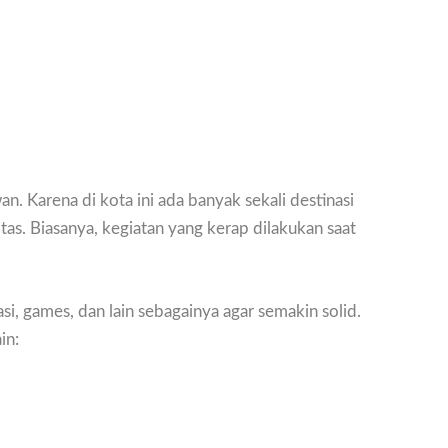
n. Karena di kota ini ada banyak sekali destinasi
as. Biasanya, kegiatan yang kerap dilakukan saat
, games, dan lain sebagainya agar semakin solid.
in: