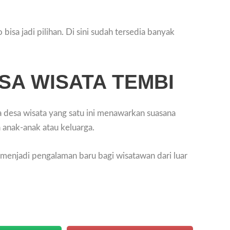
isa jadi pilihan. Di sini sudah tersedia banyak
ESA WISATA TEMBI
 desa wisata yang satu ini menawarkan suasana
anak-anak atau keluarga.
 menjadi pengalaman baru bagi wisatawan dari luar