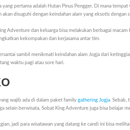
a yang pertama adalah Hutan Pinus Pengger. Di mana tempat wis
 akan disuguhi dengan keindahan alam yang eksotis dengan su
ing Adventure dan keluarga bisa melakukan berbagai macam keg
ingkatkan kekompakan dan kerjasama antar tim.
ersantai sambil menikmati keindahan alam Jogja dari ketinggia
tang waktu pagi atau sore hari.
KO
 yang wajib ada di dalam paket family
gathering Jogja
. Sebab, 
gga selain berwisata, Sobat King Adventure juga bisa belajar m
ggian, jadi para wisatawan yang datang ke candi ini bisa meliha