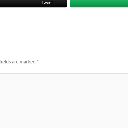
Tweet
fields are marked
*