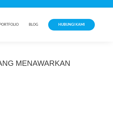
 PORTFOLIO
BLOG
HUBUNGI KAMI
 YANG MENAWARKAN