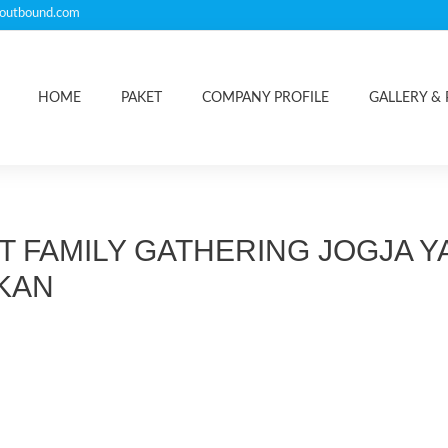
outbound.com
HOME
PAKET
COMPANY PROFILE
GALLERY &
ET FAMILY GATHERING JOGJA
KAN