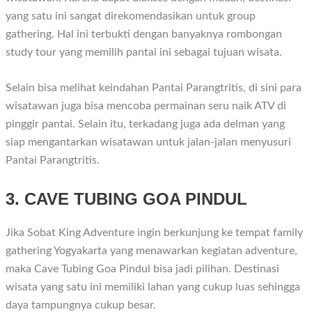
yang satu ini sangat direkomendasikan untuk group
gathering. Hal ini terbukti dengan banyaknya rombongan
study tour yang memilih pantai ini sebagai tujuan wisata.
Selain bisa melihat keindahan Pantai Parangtritis, di sini para
wisatawan juga bisa mencoba permainan seru naik ATV di
pinggir pantai. Selain itu, terkadang juga ada delman yang
siap mengantarkan wisatawan untuk jalan-jalan menyusuri
Pantai Parangtritis.
3. CAVE TUBING GOA PINDUL
Jika Sobat King Adventure ingin berkunjung ke tempat family
gathering Yogyakarta yang menawarkan kegiatan adventure,
maka Cave Tubing Goa Pindul bisa jadi pilihan. Destinasi
wisata yang satu ini memiliki lahan yang cukup luas sehingga
daya tampungnya cukup besar.