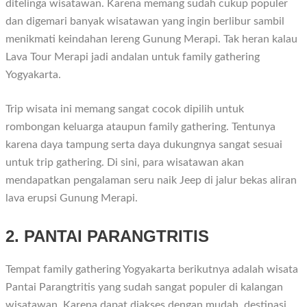
ditelinga wisatawan. Karena memang sudah cukup populer
dan digemari banyak wisatawan yang ingin berlibur sambil
menikmati keindahan lereng Gunung Merapi. Tak heran kalau
Lava Tour Merapi jadi andalan untuk family gathering
Yogyakarta.
Trip wisata ini memang sangat cocok dipilih untuk
rombongan keluarga ataupun family gathering. Tentunya
karena daya tampung serta daya dukungnya sangat sesuai
untuk trip gathering. Di sini, para wisatawan akan
mendapatkan pengalaman seru naik Jeep di jalur bekas aliran
lava erupsi Gunung Merapi.
2. PANTAI PARANGTRITIS
Tempat family gathering Yogyakarta berikutnya adalah wisata
Pantai Parangtritis yang sudah sangat populer di kalangan
wisatawan. Karena dapat diakses dengan mudah, destinasi