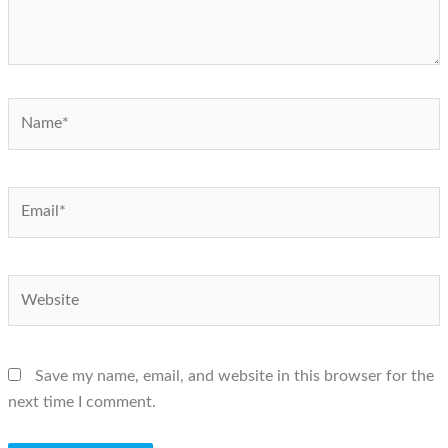
Name*
Email*
Website
Save my name, email, and website in this browser for the
next time I comment.