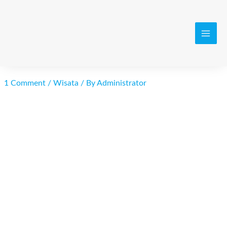
Skip
to
content
MAI
MEN
1 Comment
/
Wisata
/ By
Administrator