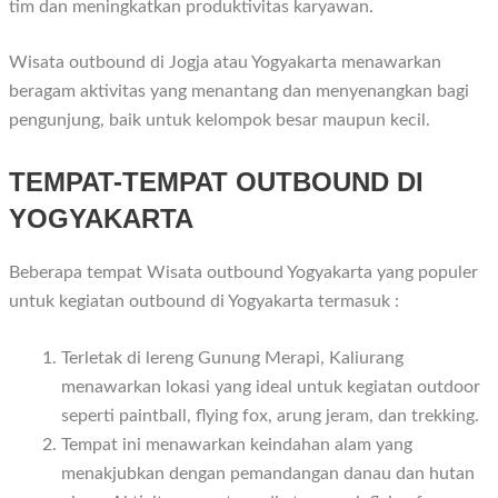
tim dan meningkatkan produktivitas karyawan.
Wisata outbound di Jogja atau Yogyakarta menawarkan
beragam aktivitas yang menantang dan menyenangkan bagi
pengunjung, baik untuk kelompok besar maupun kecil.
TEMPAT-TEMPAT OUTBOUND DI
YOGYAKARTA
Beberapa tempat Wisata outbound Yogyakarta yang populer
untuk kegiatan outbound di Yogyakarta termasuk :
Terletak di lereng Gunung Merapi, Kaliurang
menawarkan lokasi yang ideal untuk kegiatan outdoor
seperti paintball, flying fox, arung jeram, dan trekking.
Tempat ini menawarkan keindahan alam yang
menakjubkan dengan pemandangan danau dan hutan