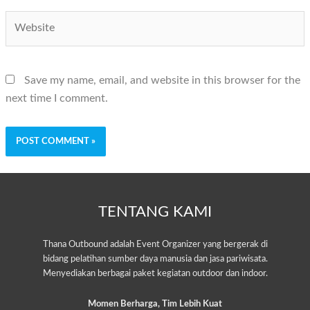
Website
Save my name, email, and website in this browser for the
next time I comment.
TENTANG KAMI
Thana Outbound adalah Event Organizer yang bergerak di
bidang pelatihan sumber daya manusia dan jasa pariwisata.
Menyediakan berbagai paket kegiatan outdoor dan indoor.
Momen Berharga, Tim Lebih Kuat