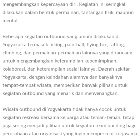
mengembangkan kepercayaan diri. Kegiatan ini seringkali
dilakukan dalam bentuk permainan, tantangan fisik, maupun
mental.
Beberapa kegiatan outbound yang umum dilakukan di
Yogyakarta termasuk hiking, paintball, flying fox, rafting,
climbing, dan permainan-permainan lainnya yang dirancang
untuk mengembangkan keterampilan kepemimpinan,
kolaborasi, dan keterampilan sosial lainnya. Daerah sekitar
Yogyakarta, dengan keindahan alamnya dan banyaknya
tempat-tempat wisata, memberikan banyak pilihan untuk
kegiatan outbound yang menarik dan menyenangkan.
Wisata outbound di Yogyakarta tidak hanya cocok untuk
kegiatan rekreasi bersama keluarga atau teman-teman, tetapi
juga sering menjadi pilihan untuk kegiatan team building bagi
perusahaan atau organisasi yang ingin memperkuat kerjasama