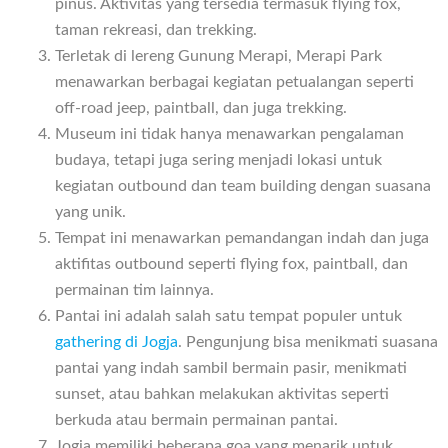
pinus. Aktivitas yang tersedia termasuk flying fox,
taman rekreasi, dan trekking.
Terletak di lereng Gunung Merapi, Merapi Park
menawarkan berbagai kegiatan petualangan seperti
off-road jeep, paintball, dan juga trekking.
Museum ini tidak hanya menawarkan pengalaman
budaya, tetapi juga sering menjadi lokasi untuk
kegiatan outbound dan team building dengan suasana
yang unik.
Tempat ini menawarkan pemandangan indah dan juga
aktifitas outbound seperti flying fox, paintball, dan
permainan tim lainnya.
Pantai ini adalah salah satu tempat populer untuk
gathering di Jogja
. Pengunjung bisa menikmati suasana
pantai yang indah sambil bermain pasir, menikmati
sunset, atau bahkan melakukan aktivitas seperti
berkuda atau bermain permainan pantai.
Jogja memiliki beberapa goa yang menarik untuk