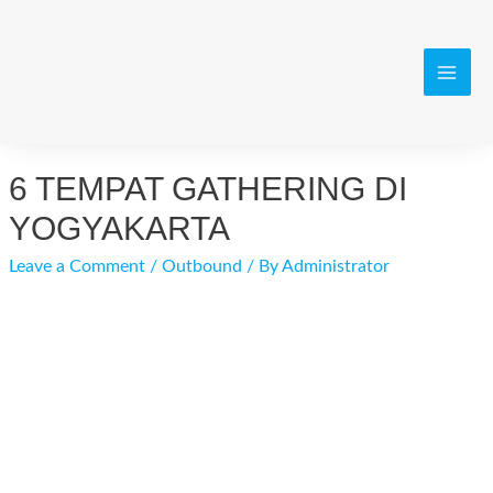
Skip
to
content
MAI
MEN
6 TEMPAT GATHERING DI
YOGYAKARTA
Leave a Comment
/
Outbound
/ By
Administrator