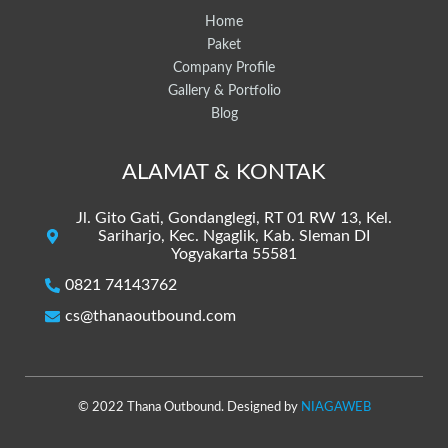
Home
Paket
Company Profile
Gallery & Portfolio
Blog
ALAMAT & KONTAK
Jl. Gito Gati, Gondanglegi, RT 01 RW 13, Kel.
Sariharjo, Kec. Ngaglik, Kab. Sleman DI
Yogyakarta 55581
0821 74143762
cs@thanaoutbound.com
© 2022 Thana Outbound. Designed by
NIAGAWEB