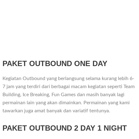
PAKET OUTBOUND ONE DAY
Kegiatan Outbound yang berlangsung selama kurang lebih 6-
7 jam yang terdiri dari berbagai macam kegiatan seperti Team
Building, Ice Breaking, Fun Games dan masih banyak lagi
permainan lain yang akan dimainkan. Permainan yang kami
tawarkan juga amat banyak dan variatif tentunya.
PAKET OUTBOUND 2 DAY 1 NIGHT