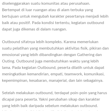
diselenggarakan suatu komunitas atau perusahaan.
Bertempat di luar ruangan atau di alam terbuka yang
bertujuan untuk mengubah karakter pesertanya menjadi lebih
baik atau positif. Pada kondisi tertentu, kegiatan outbound
dapat juga dikemas di dalam ruangan.
Outbound sifatnya lebih kompleks. Karena memerlukan
suatu pelatihan yang membutuhkan aktivitas fisik, pikiran dan
emosional yang lebih dibandingkan dengan Gathering dan
Outing. Outbound juga membutuhkan waktu yang lebih
lama. Pada kegiatan Outbound, peserta dilatih untuk dapat
meningkatkan kemandirian, empati, teamwork, komunikasi,
kepemimpinan, kesabaran, manajerial, dan lain sebagainya.
Setelah melakukan outbound, terdapat poin-poin yang harus
dicapai para peserta. Yakni perubahan sikap dan karakter
yang lebih baik daripada sebelum melakukan outbound.