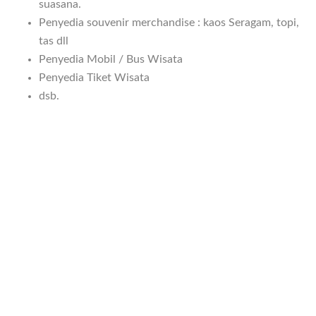
suasana.
Penyedia souvenir merchandise : kaos Seragam, topi,
tas dll
Penyedia Mobil / Bus Wisata
Penyedia Tiket Wisata
dsb.