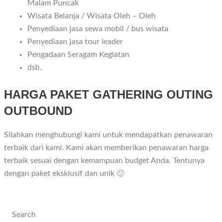
Malam Puncak
Wisata Belanja / Wisata Oleh – Oleh
Penyediaan jasa sewa mobil / bus wisata
Penyediaan jasa tour leader
Pengadaan Seragam Kegiatan
dsb.
HARGA PAKET GATHERING OUTING
OUTBOUND
Silahkan menghubungi kami untuk mendapatkan penawaran
terbaik dari kami. Kami akan memberikan penawaran harga
terbaik sesuai dengan kemampuan budget Anda. Tentunya
dengan paket eksklusif dan unik 🙂
Search