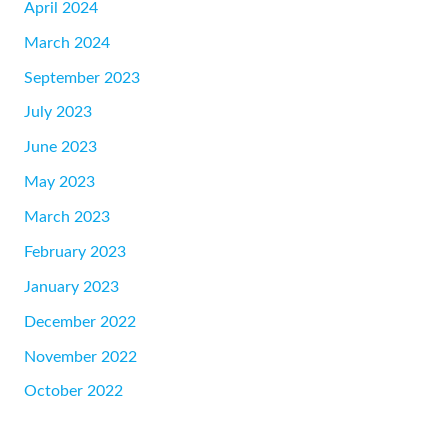
April 2024
March 2024
September 2023
July 2023
June 2023
May 2023
March 2023
February 2023
January 2023
December 2022
November 2022
October 2022