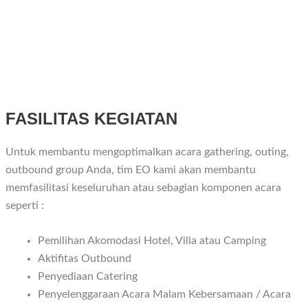
FASILITAS KEGIATAN
Untuk membantu mengoptimalkan acara gathering, outing,
outbound group Anda, tim EO kami akan membantu
memfasilitasi keseluruhan atau sebagian komponen acara
seperti :
Pemilihan Akomodasi Hotel, Villa atau Camping
Aktifitas Outbound
Penyediaan Catering
Penyelenggaraan Acara Malam Kebersamaan / Acara