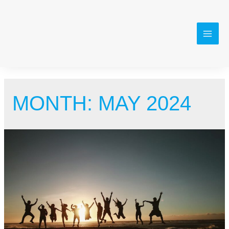
Skip
to
content
MAI
MEN
MONTH:
MAY 2024