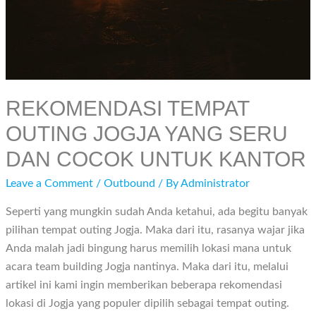
REKOMENDASI TEMPAT
OUTING JOGJA YANG SERU
DAN COCOK UNTUK KANTOR
Leave a Comment
/
Outbound
/ By
Administrator
Seperti yang mungkin sudah Anda ketahui, ada begitu banyak
pilihan tempat outing Jogja. Maka dari itu, rasanya wajar jika
Anda malah jadi bingung harus memilih lokasi mana untuk
acara team building Jogja nantinya. Maka dari itu, melalui
artikel ini kami ingin memberikan beberapa rekomendasi
lokasi di Jogja yang populer dipilih sebagai tempat outing.